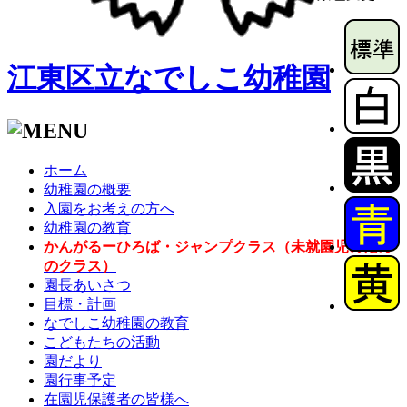
江東区立なでしこ幼稚園
ホーム
幼稚園の概要
入園をお考えの方へ
幼稚園の教育
かんがるーひろば・ジャンプクラス（未就園児のため
のクラス）
園長あいさつ
目標・計画
なでしこ幼稚園の教育
こどもたちの活動
園だより
園行事予定
在園児保護者の皆様へ